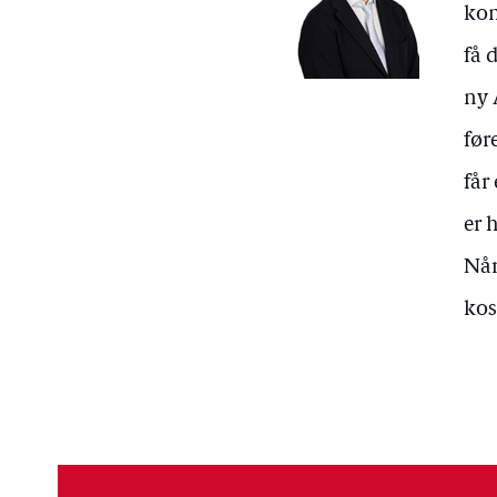
kom
få 
ny 
før
får
er 
Når
kos