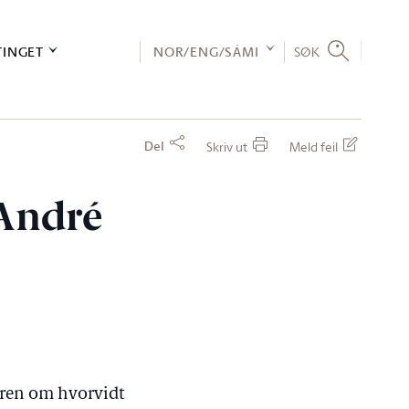
TINGET
NOR/ENG/SÁMI
SØK
Del
Skriv ut
Meld feil
 André
eren om hvorvidt