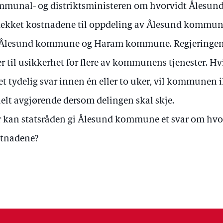
munal- og distriktsministeren om hvorvidt Ålesu
dekket kostnadene til oppdeling av Ålesund kommune
Ålesund kommune og Haram kommune. Regjeringens
er til usikkerhet for flere av kommunens tjenester.
 et tydelig svar innen én eller to uker, vil kommunen 
helt avgjørende dersom delingen skal skje.
 kan statsråden gi Ålesund kommune et svar om hvorv
tnadene?