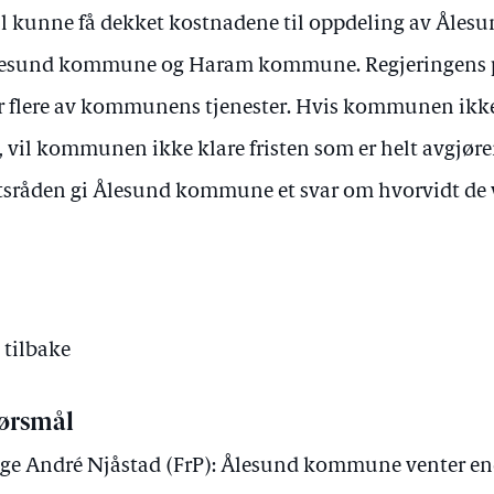
 kunne få dekket kostnadene til oppdeling av Åle
Ålesund kommune og Haram kommune. Regjeringens 
for flere av kommunens tjenester. Hvis kommunen ikke 
r, vil kommunen ikke klare fristen som er helt avgjø
atsråden gi Ålesund kommune et svar om hvorvidt de v
 tilbake
ørsmål
ge André Njåstad (FrP): Ålesund kommune venter end