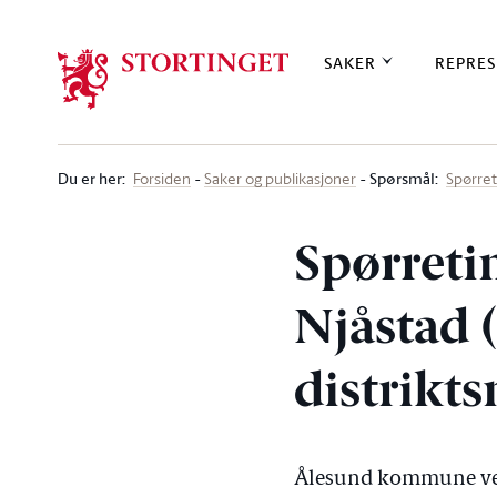
Stortinget.no
SAKER
REPRES
Du er her
:
Spørsmål:
Forsiden
Saker og publikasjoner
Spørre
Spørreti
Njåstad 
distrikt
Ålesund kommune ven