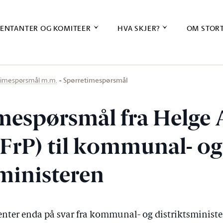
ENTANTER OG KOMITEER
HVA SKJER?
OM STOR
Spørretimespørsmål
timespørsmål m.m.
mespørsmål fra Helge
(FrP) til kommunal- og
sministeren
ter enda på svar fra kommunal- og distriktsminist