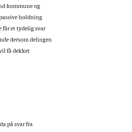
sund kommune og
passive holdning
får et tydelig svar
rende dersom delingen
il få dekket
a på svar fra