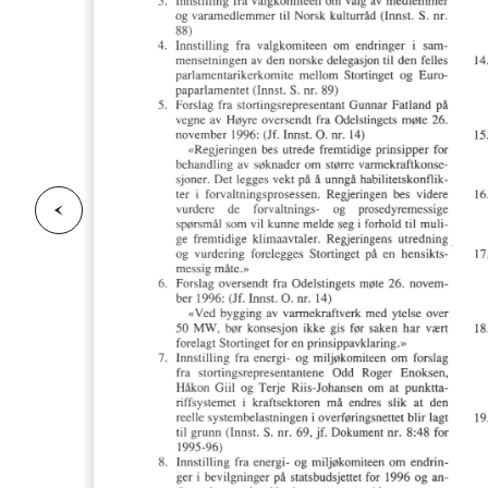
F
o
r
g
e
s
i
d
r
i
e