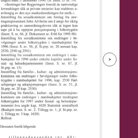
e
N
e
s
t
e
s
i
d