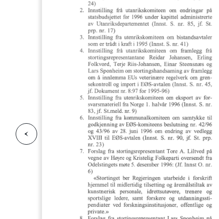
F
o
r
g
e
s
i
d
r
i
e