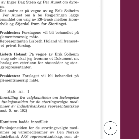
e
N
e
s
t
e
s
i
d