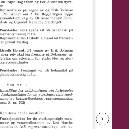
e
N
e
s
t
e
s
i
d