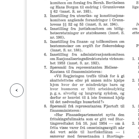
F
o
r
g
e
s
i
d
r
i
e