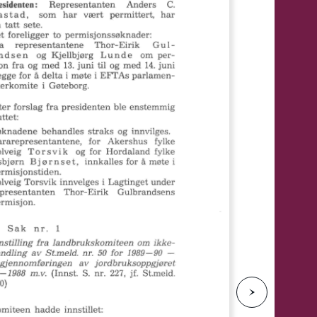
e
N
e
s
t
e
s
i
d