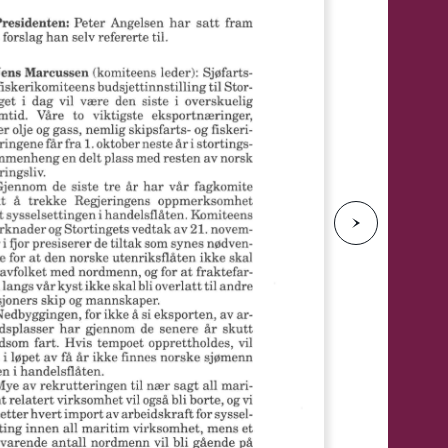
e
N
e
s
t
e
s
i
d