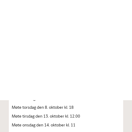
Stortinget.no
Publikasjon
STORTINGSTIDENDE INNEHOLDENDE 137. STORTINGS
FORHANDLINGER 1992—1993 FORHANDLINGER I
STORTINGET STORTINGETS SAMMENTREDEN
År 1992, torsdag den 1. oktober
Møte tirsdag den 6. oktober kl. 10
Møte onsdag den 7. oktober kl. 10
Møte onsdag den 8. oktober kl. 10
Møte torsdag den 8. oktober kl. 18
Møte tirsdag den 13. oktober kl. 12.00
Møte onsdag den 14. oktober kl. 11