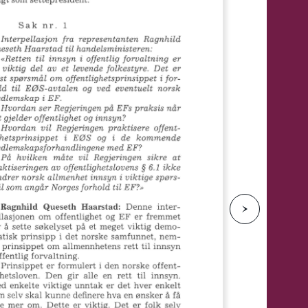
e
N
e
s
t
e
s
i
d