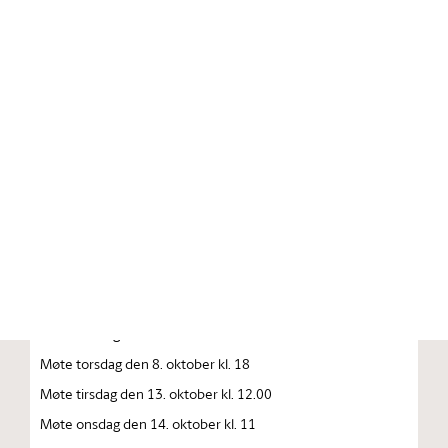
Stortinget.no
Publikasjon
STORTINGSTIDENDE INNEHOLDENDE 137. STORTINGS
FORHANDLINGER 1992—1993 FORHANDLINGER I
STORTINGET STORTINGETS SAMMENTREDEN
År 1992, torsdag den 1. oktober
Møte tirsdag den 6. oktober kl. 10
Møte onsdag den 7. oktober kl. 10
Møte onsdag den 8. oktober kl. 10
Møte torsdag den 8. oktober kl. 18
Møte tirsdag den 13. oktober kl. 12.00
Møte onsdag den 14. oktober kl. 11