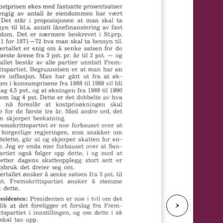
e
N
e
s
t
e
s
i
d