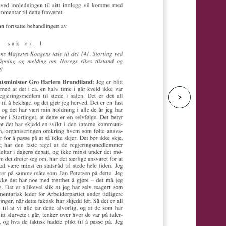
e
N
e
s
t
e
s
i
d