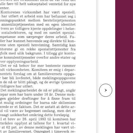
e
N
e
s
t
e
s
i
d