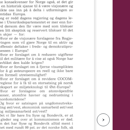
e
N
e
s
t
e
s
i
d