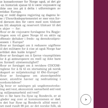
e
N
e
s
t
e
s
i
d