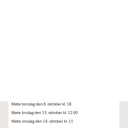
Stortinget.no
Publikasjon
STORTINGSTIDENDE INNEHOLDENDE 137. STORTINGS
FORHANDLINGER 1992—1993 FORHANDLINGER I
STORTINGET STORTINGETS SAMMENTREDEN
År 1992, torsdag den 1. oktober
Møte tirsdag den 6. oktober kl. 10
Møte onsdag den 7. oktober kl. 10
Møte onsdag den 8. oktober kl. 10
Møte torsdag den 8. oktober kl. 18
Møte tirsdag den 13. oktober kl. 12.00
Møte onsdag den 14. oktober kl. 11