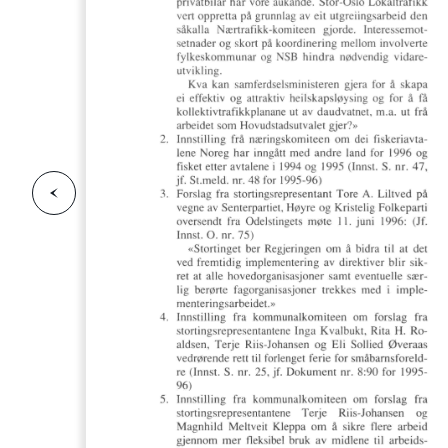
F
o
r
g
e
s
i
d
r
i
e