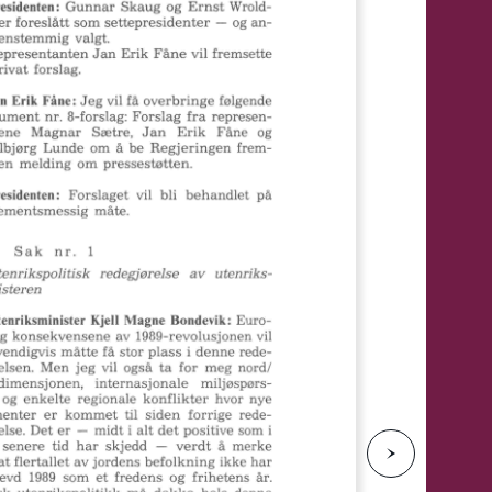
e
N
e
s
t
e
s
i
d