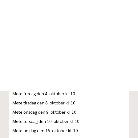
Stortinget.no
Publikasjon
STORTINGSTIDENDE INNEHOLDENDE 141. STORTINGS
FORHANDLINGER 1996 — 1997 FORHANDLINGER I
STORTINGET STORTINGETS SAMMENTREDEN
År 1996, tirsdag den 1. oktober kl. 13
Åpning av det 141. Storting
Møte fredag den 4. oktober kl. 10
Møte tirsdag den 8. oktober kl. 10
Møte onsdag den 9. oktober kl. 10
Møte torsdag den 10. oktober kl. 10
Møte tirsdag den 15. oktober kl. 10