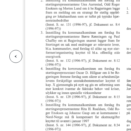
F
o
r
g
e
s
i
d
r
i
e