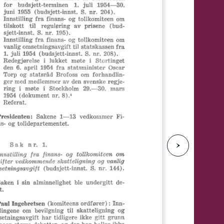
e
N
e
s
t
e
s
i
d