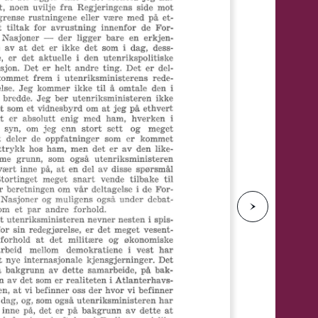
e
N
e
s
t
e
s
i
d