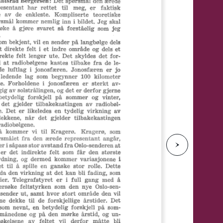
e
N
e
s
t
e
s
i
d