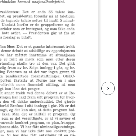
e
N
e
s
t
e
s
i
d