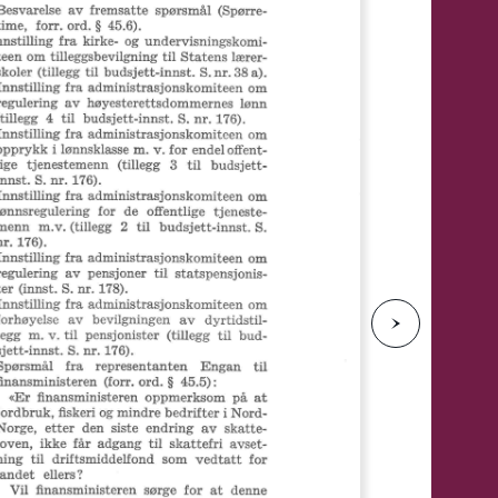
e
N
e
s
t
e
s
i
d