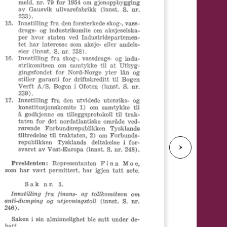
e
N
e
s
t
e
s
i
d