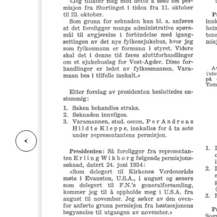
F
o
r
g
e
s
i
d
r
i
e