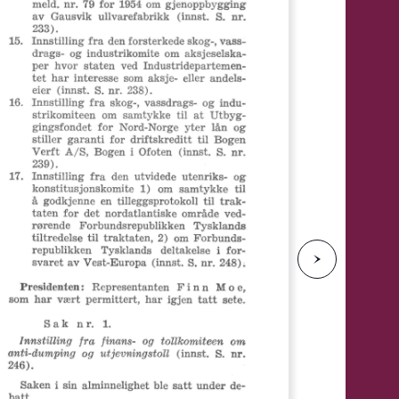
e
N
e
s
t
e
s
i
d