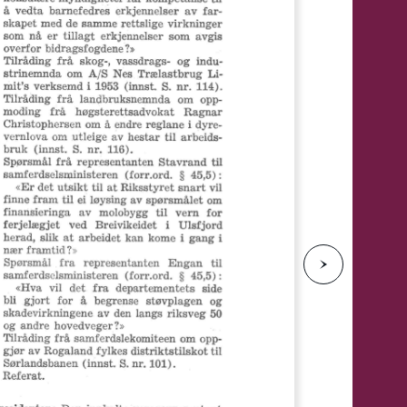
e
N
e
s
t
e
s
i
d