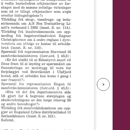
e
N
e
s
t
e
s
i
d