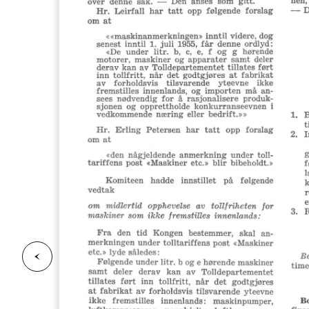
F
o
r
g
e
s
i
d
r
i
e