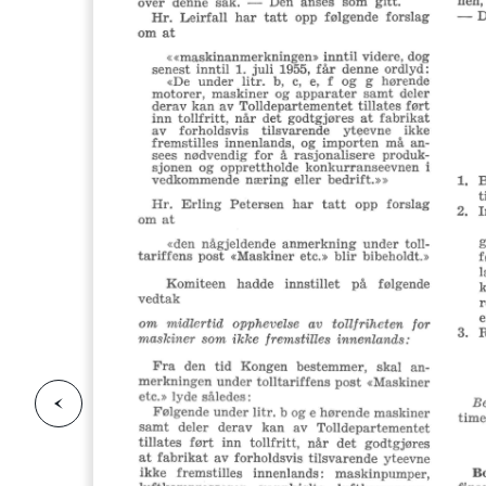
F
o
r
g
e
s
i
d
r
i
e