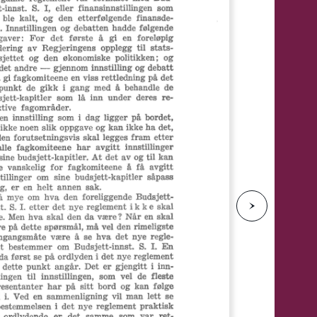
e
N
e
s
t
e
s
i
d