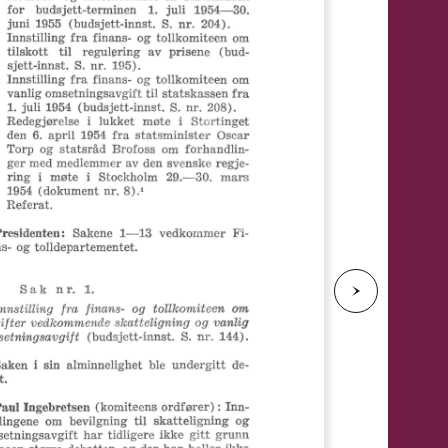
e
N
e
s
t
e
s
i
d