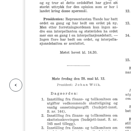
F
o
r
g
e
s
i
d
r
i
e