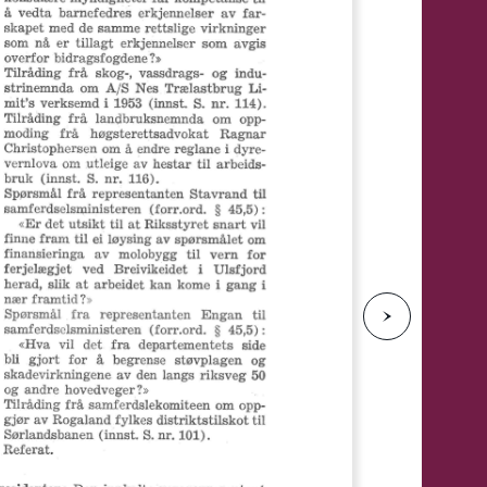
e
N
e
s
t
e
s
i
d