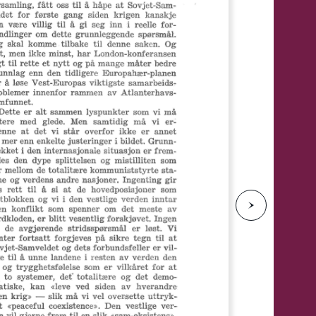
e
N
e
s
t
e
s
i
d