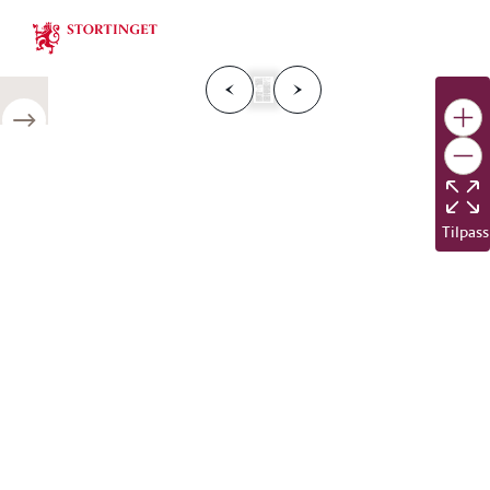
Stortinget.no
F
o
r
g
e
s
i
d
e
N
e
s
t
e
s
i
d
r
i
e