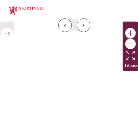
Stortinget.no
F
o
r
g
e
s
i
d
e
N
e
s
t
e
s
i
d
r
i
e