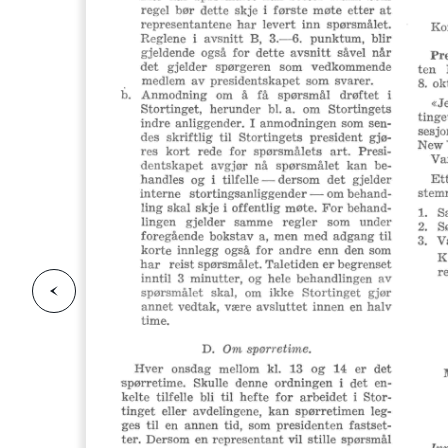
F
o
r
g
e
s
i
d
r
i
e