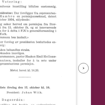
e
N
e
s
t
e
s
i
d