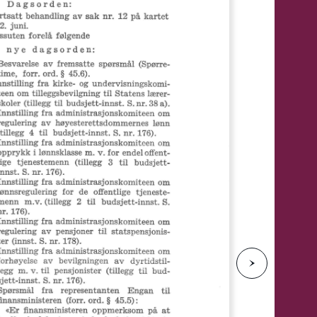
e
N
e
s
t
e
s
i
d