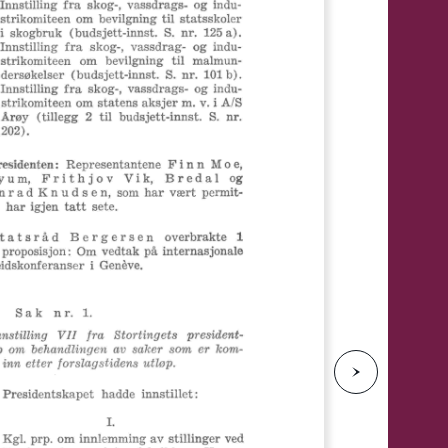
e
N
e
s
t
e
s
i
d