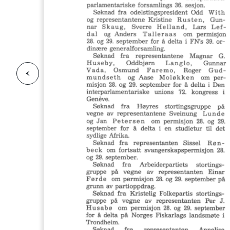
F
o
r
g
e
s
i
d
r
i
e