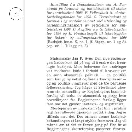
F
o
r
g
e
s
i
d
r
i
e