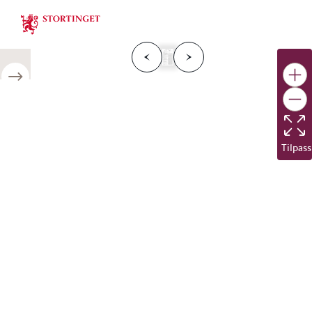
Stortinget.no
F
o
r
g
e
s
i
d
e
N
e
s
t
e
s
i
d
r
i
e