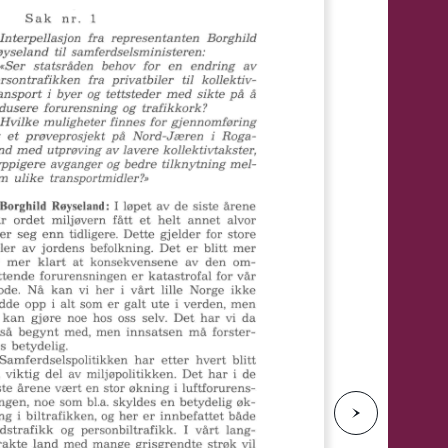
e
N
e
s
t
e
s
i
d