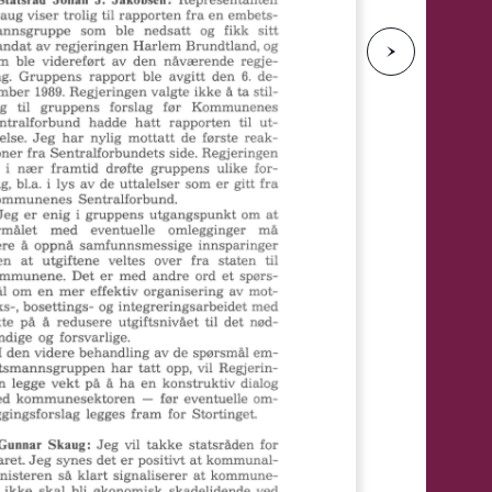
e
N
e
s
t
e
s
i
d