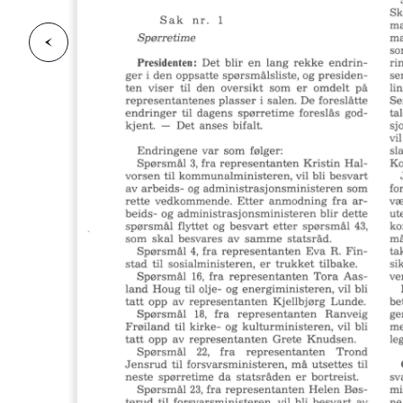
F
o
r
g
e
s
i
d
r
i
e