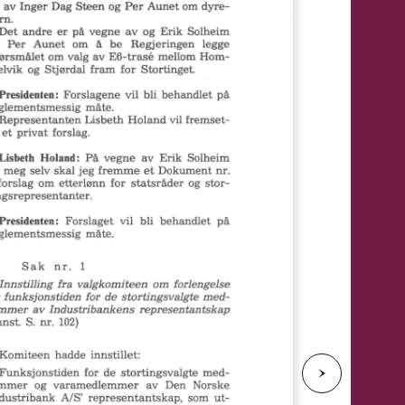
e
N
e
s
t
e
s
i
d