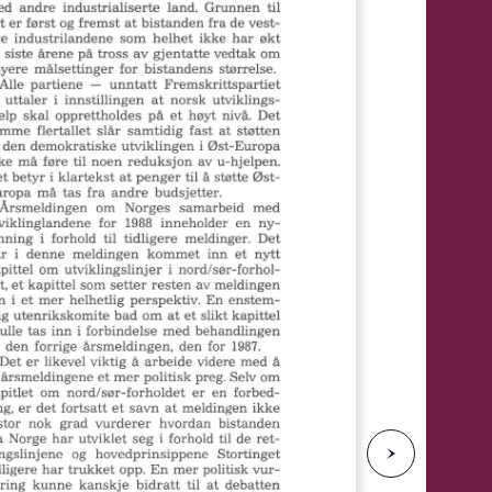
e
N
e
s
t
e
s
i
d