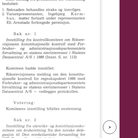
e
N
e
s
t
e
s
i
d