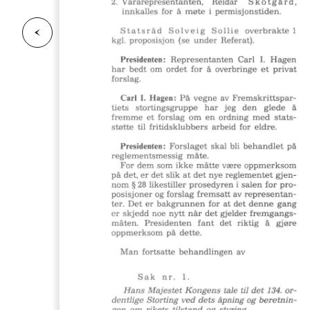
F
o
r
g
e
s
i
d
r
i
e